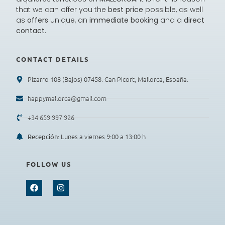
that we can offer you the
best price
possible, as well
as
offers
unique, an
immediate booking
and a
direct
contact
.
CONTACT DETAILS
Pizarro 108 (Bajos) 07458. Can Picort, Mallorca, España.
happymallorca@gmail.com
+34 659 997 926
: Lunes a viernes 9:00 a 13:00 h
Recepción
FOLLOW US