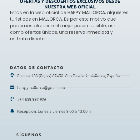
OFERTAS Y DESCUENTOS EXCLUSIVOS DESDE
NUESTRA WEB OFICIAL
Estás en la web oficial de
HAPPY MALLORCA
, alquileres
turísticos en
MALLORCA.
Es por este motivo que
podemos ofrecerte el
mejor precio
posible, así
como
ofertas
únicas, una
reserva inmediata
y
un
trato directo
.
DATOS DE CONTACTO
Pizarro 108 (Bajos) 07458. Can Picafort, Mallorca, España.
happymallorca@gmail.com
+34 659 997 926
: Lunes a viernes 9:00 a 13:00 h
Recepción
SÍGUENOS