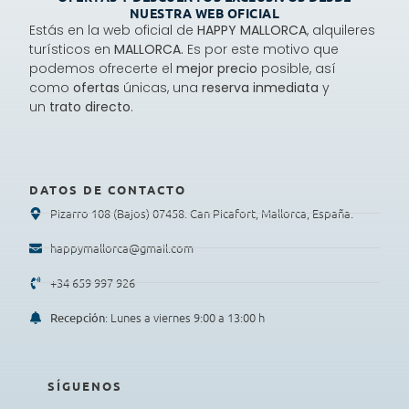
NUESTRA WEB OFICIAL
Estás en la web oficial de
HAPPY MALLORCA
, alquileres
turísticos en
MALLORCA.
Es por este motivo que
podemos ofrecerte el
mejor precio
posible, así
como
ofertas
únicas, una
reserva inmediata
y
un
trato directo
.
DATOS DE CONTACTO
Pizarro 108 (Bajos) 07458. Can Picafort, Mallorca, España.
happymallorca@gmail.com
+34 659 997 926
: Lunes a viernes 9:00 a 13:00 h
Recepción
SÍGUENOS