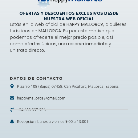
OFERTAS Y DESCUENTOS EXCLUSIVOS DESDE
NUESTRA WEB OFICIAL
Estás en la web oficial de
HAPPY MALLORCA
, alquileres
turísticos en
MALLORCA.
Es por este motivo que
podemos ofrecerte el
mejor precio
posible, así
como
ofertas
únicas, una
reserva inmediata
y
un
trato directo
.
DATOS DE CONTACTO
Pizarro 108 (Bajos) 07458. Can Picafort, Mallorca, España.
happymallorca@gmail.com
+34 659 997 926
: Lunes a viernes 9:00 a 13:00 h
Recepción