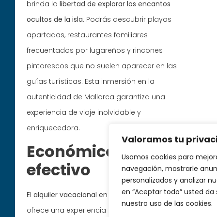
brinda la
libertad de explorar los encantos
ocultos de la isla
. Podrás descubrir playas
apartadas, restaurantes familiares
frecuentados por lugareños y rincones
pintorescos que no suelen aparecer en las
guías turísticas. Esta inmersión en la
autenticidad de Mallorca garantiza una
experiencia de viaje inolvidable y
enriquecedora.
Valoramos tu privac
Económico y coste-
Usamos cookies para mejora
efectivo
navegación, mostrarle anun
personalizados y analizar nue
en “Aceptar todo” usted da
El
alquiler vacacional en Mallorca
no solo
nuestro uso de las cookies.
ofrece una experiencia más auténtica, sino