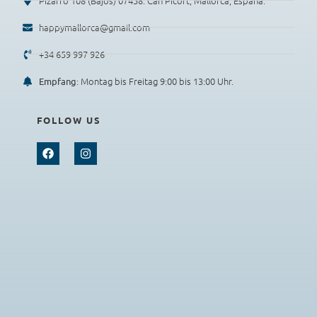
Pizarro 108 (Bajos) 07458. Can Picort, Mallorca, España.
happymallorca@gmail.com
+34 659 997 926
: Montag bis Freitag 9:00 bis 13:00 Uhr.
Empfang
FOLLOW US