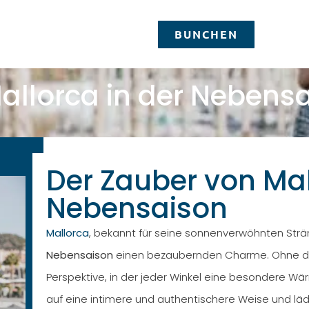
BUNCHEN
allorca in der Nebens
BUNCHEN
Der Zauber von Mal
Nebensaison
Mallorca
, bekannt für seine sonnenverwöhnten St
Nebensaison
einen bezaubernden Charme. Ohne den 
Perspektive, in der jeder Winkel eine besondere Wä
auf eine intimere und authentischere Weise und lädt