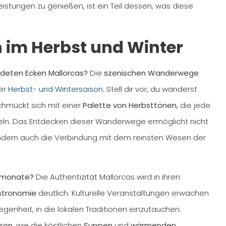
stungen zu genießen, ist ein Teil dessen, was diese
n im Herbst und Winter
deten Ecken Mallorcas?
Die
szenischen Wanderwege
der
Herbst- und Wintersaison
. Stell dir vor, du wanderst
chmückt sich mit einer
Palette von Herbsttönen
, die jede
andeln. Das Entdecken dieser Wanderwege ermöglicht nicht
ondern auch die Verbindung mit dem reinsten Wesen der
ermonate?
Die Authentizität Mallorcas wird in ihren
stronomie
deutlich. Kulturelle Veranstaltungen erwachen
genheit, in die lokalen Traditionen einzutauchen.
ison
, wie die köstlichen
Suppen
und
wärmenden