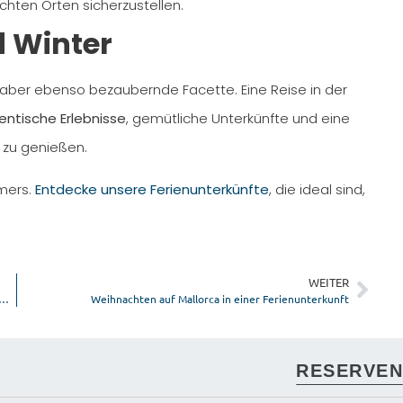
ten Orten sicherzustellen.
d Winter
, aber ebenso bezaubernde Facette. Eine Reise in der
entische Erlebnisse
, gemütliche Unterkünfte und eine
 zu genießen.
mmers.
Entdecke unsere Ferienunterkünfte
, die ideal sind,
WEITER
Sie Ihren inneren Frieden mit Wellness-Retreats auf Mallorca
Weihnachten auf Mallorca in einer Ferienunterkunft
RESERVEN