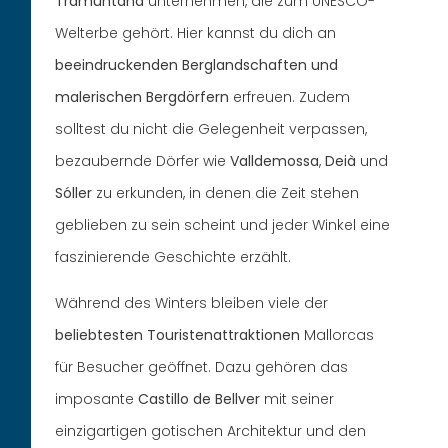
Tramuntana
unternehmen, die zum UNESCO-
Welterbe gehört. Hier kannst du dich an
beeindruckenden Berglandschaften und
malerischen Bergdörfern
erfreuen. Zudem
solltest du nicht die Gelegenheit verpassen,
bezaubernde Dörfer wie
Valldemossa
,
Deià
und
Sóller
zu erkunden, in denen die Zeit stehen
geblieben zu sein scheint und jeder Winkel eine
faszinierende Geschichte erzählt.
Während des Winters bleiben viele der
beliebtesten Touristenattraktionen
Mallorcas
für Besucher geöffnet. Dazu gehören das
imposante
Castillo de Bellver
mit seiner
einzigartigen gotischen Architektur und den