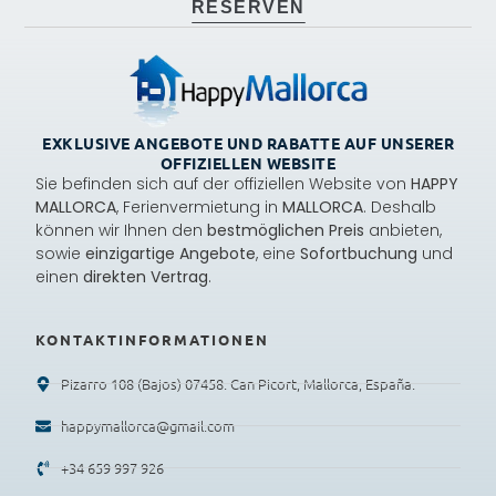
RESERVEN
EXKLUSIVE ANGEBOTE UND RABATTE AUF UNSERER
OFFIZIELLEN WEBSITE
Sie befinden sich auf der offiziellen Website von
HAPPY
MALLORCA
, Ferienvermietung in
MALLORCA
. Deshalb
können wir Ihnen den
bestmöglichen Preis
anbieten,
sowie
einzigartige Angebote
, eine
Sofortbuchung
und
einen
direkten Vertrag
.
KONTAKTINFORMATIONEN
Pizarro 108 (Bajos) 07458. Can Picort, Mallorca, España.
happymallorca@gmail.com
+34 659 997 926