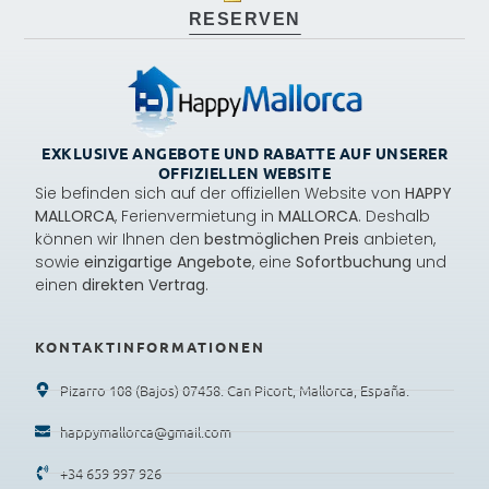
RESERVEN
EXKLUSIVE ANGEBOTE UND RABATTE AUF UNSERER
OFFIZIELLEN WEBSITE
Sie befinden sich auf der offiziellen Website von
HAPPY
MALLORCA
, Ferienvermietung in
MALLORCA
. Deshalb
können wir Ihnen den
bestmöglichen Preis
anbieten,
sowie
einzigartige Angebote
, eine
Sofortbuchung
und
einen
direkten Vertrag
.
KONTAKTINFORMATIONEN
Pizarro 108 (Bajos) 07458. Can Picort, Mallorca, España.
happymallorca@gmail.com
+34 659 997 926