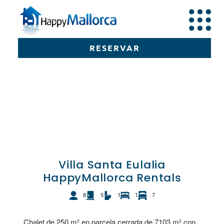
RESERVAR
RESERVAR
Villa Santa Eulalia
HappyMallorca Rentals
8
5
1
1
7
Chalet de 250 m² en parcela cerrada de 7103 m² con