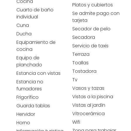
Cocina
Platos y cubiertos
Cuarto de baño
Se admite pago con
individual
tarjeta
Cuna
Secador de pelo
Ducha
Secadora
Equipamiento de
Servicio de taxis
cocina
Terraza
Equipo de
Toallas
planchado
Tostadora
Estancia con vistas
Tv
Estancia no
Vasos y tazas
fumadores
Vistas a la piscina
Frigorífico
Vistas al jardín
Guarda tablas
Vitrocerámica
Hervidor
Wifi
Horno
Zona para trabajar