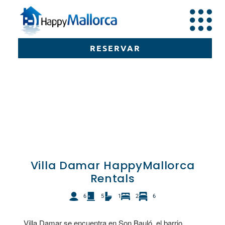
RESERVAR
RESERVAR
Villa Damar HappyMallorca
Rentals
6
5
1
2
6
Villa Damar se encuentra en Son Bauló, el barrio