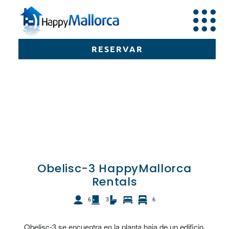
RESERVAR
RESERVAR
Obelisc-3 HappyMallorca
Rentals
6
3
6
Obelisc-3 se encuentra en la planta baja de un edificio