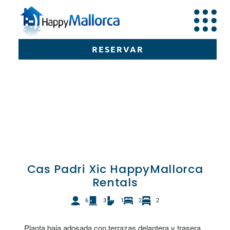
RESERVAR
RESERVAR
Cas Padri Xic HappyMallorca
Rentals
6
3
1
2
2
Planta baja adosada con terrazas delantera y trasera